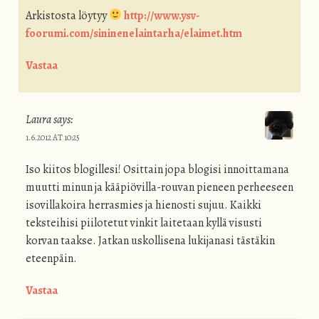
Arkistosta löytyy
http://www.ysv-
foorumi.com/sininenelaintarha/elaimet.htm
Vastaa
Laura
says:
1.6.2012 AT 10:25
Iso kiitos blogillesi! Osittain jopa blogisi innoittamana
muutti minun ja kääpiövilla-rouvan pieneen perheeseen
isovillakoira herrasmies ja hienosti sujuu. Kaikki
teksteihisi piilotetut vinkit laitetaan kyllä visusti
korvan taakse. Jatkan uskollisena lukijanasi tästäkin
eteenpäin.
Vastaa