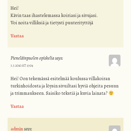
Hei!
Kävin taas ihastelemassa koiriasi ja sivujasi.
Voi noita villiksiä ja tietysti puuterityttöjä
Vastaa
Pieneläinpuolen opiskelia
says:
3.3.2010 AT 17:04
Hei! Oon tekemässä esitelmää koulussa villakoiran
turkinhoidosta ja löysin sivuiltasi hyviä ohjeita pesuun
ja trimmaukseen. Saisiko tekstiä ja kuvia lainata?
Vastaa
admin
says: