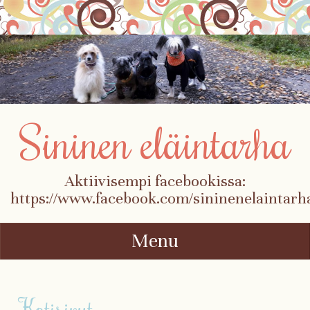
Sininen eläintarha
Aktiivisempi facebookissa:
https://www.facebook.com/sininenelaintarh
Menu
Skip to content
Kotisivut