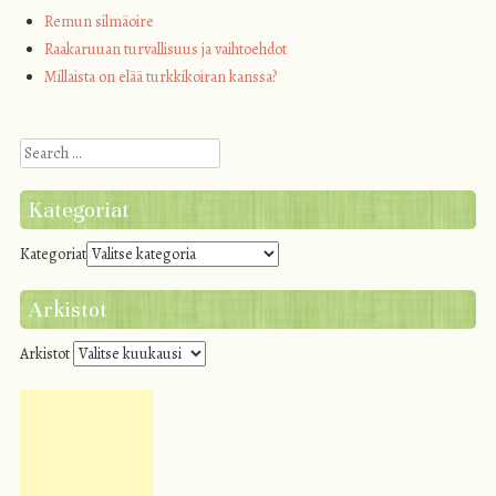
Remun silmäoire
Raakaruuan turvallisuus ja vaihtoehdot
Millaista on elää turkkikoiran kanssa?
Search
Kategoriat
Kategoriat
Arkistot
Arkistot