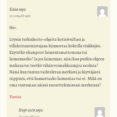
Kaisa
says:
27.3.2014 AT 14:59
Hei.
Löysin turkinhoito-ohjeita kotisivuiltasi ja
villakoiranomistajana kiinnostaa kokeilla vinkkejäsi.
Käytätkö shampoot laimentamattomana vai
laimennatko? Ja jos laimennat, niin ihan purkin ohjeen
mukaan vai teetkö vähän voimakkaampia seoksia?
Nämä kun tuntuu vaihtelevan merkistä ja käyttäjästä
riippuen, että kannattaako laimentaa vai ei. Mikä on
oma tuntumasi näissä suosittelemissasi merkeissä?
Vastaa
Hupi-1509
says:
18.7.2014 AT 17:12