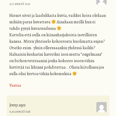
12.5.2009 AT 13:23
Hienot sivut ja laadukkaita kuvia, vaikkei koira olekaan
mikään paras kuvattava
Ainakaan meillä kun ei
tahdo pysyä kuvaruudussa
Kattelin että sulla on kiinanharjakoiria isovillisten
kanssa. Miten yhteiselo kokoerosta huolimatta sujuu?
Ovatko esim. yksin olleessaankin yhdessä kaikki?
Haluaisin keskarini kaveriksi ison mutta ”ongelmana”
on bichon veteraanini jonka kokoero isoon vähän
hirvittää tai lähinnä pohdituttaa.. Olisin kiitollinen jos
sulla olisi kertoa vähän kokemuksia
Vastaa
Jenny
says:
6.10.2009 AT 0:28