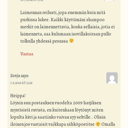
Laimennan reilusti, jopa enemmän kuin mitä
purkissa lukee. Kaikki käyttämäni shampoo
merkit on laimennettavia, koska sellaisia, jotia ei
laimenneta, saa kulumaan isovillakoiraan pullo
tolkulla yhdessä pesussa
Vastaa
Sonja
says:
3.6.2016 AT 21:29
Heippa!
Löysin sun postauksen vuodelta 2009 harjiksen
mystisistä ruvista, en kuitenkaan löytönyt miten
lopulta kävi ja saatiinko vaivan syy selville.. Olisin
iloinen jos vastaisit vaikkapa sähköpostitse
Omalla