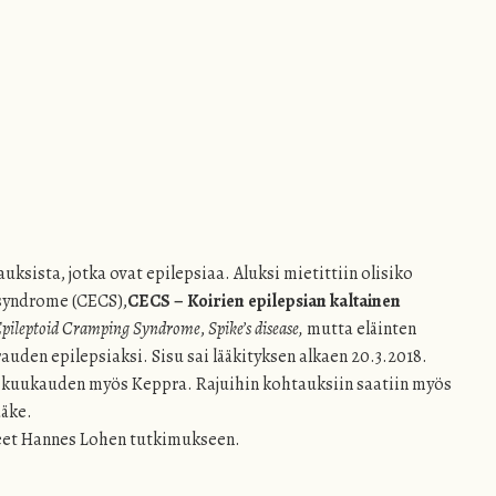
uksista, jotka ovat epilepsiaa. Aluksi mietittiin olisiko
syndrome (CECS),
CECS – Koirien epilepsian kaltainen
Epileptoid Cramping Syndrome
,
Spike’s disease,
mutta eläinten
rauden epilepsiaksi. Sisu sai lääkityksen alkaen 20.3.2018.
n kuukauden myös Keppra. Rajuihin kohtauksiin saatiin myös
ääke.
teet Hannes Lohen tutkimukseen.