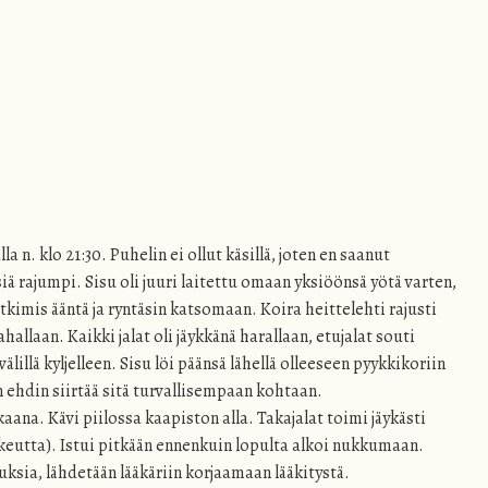
la n. klo 21:30. Puhelin ei ollut käsillä, joten en saanut
iä rajumpi. Sisu oli juuri laitettu omaan yksiöönsä yötä varten,
ätkimis ääntä ja ryntäsin katsomaan. Koira heittelehti rajusti
ä mahallaan. Kaikki jalat oli jäykkänä harallaan, etujalat souti
älillä kyljelleen. Sisu löi päänsä lähellä olleeseen pyykkikoriin
 ehdin siirtää sitä turvallisempaan kohtaan.
aana. Kävi piilossa kaapiston alla. Takajalat toimi jäykästi
keutta). Istui pitkään ennenkuin lopulta alkoi nukkumaan.
uksia, lähdetään lääkäriin korjaamaan lääkitystä.