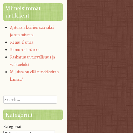
Viimeisimmät
artikkelit
Ajatuksia koirien sairaaksi
jalostamisesta
Remu elämää
Remun silmäoire
Raakaruuan turvallisuus ja
vaihtoehdot
Millaista on elää turkkikoiran
kanssa?
Search
Kategoriat
Kategoriat