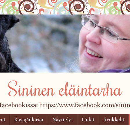
Sininen eläintarha
 facebookissa: https://www.facebook.com/sinin
vut
Kuvagalleriat
Näyttelyt
Linkit
Artikkelit