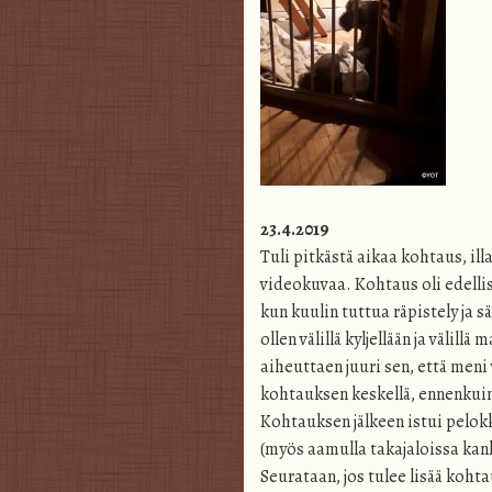
23.4.2019
Tuli pitkästä aikaa kohtaus, illal
videokuvaa. Kohtaus oli edellis
kun kuulin tuttua räpistely ja s
ollen välillä kyljellään ja välill
aiheuttaen juuri sen, että meni v
kohtauksen keskellä, ennenkuin
Kohtauksen jälkeen istui pelokk
(myös aamulla takajaloissa kan
Seurataan, jos tulee lisää kohta