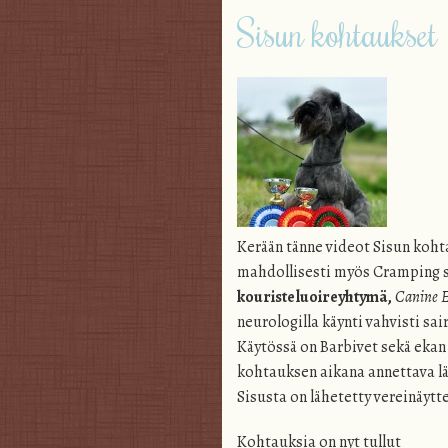
Sisun kohtaukset
Kerään tänne videot Sisun kohta
mahdollisesti myös Cramping 
kouristeluoireyhtymä,
Canine 
neurologilla käynti vahvisti sai
Käytössä on Barbivet sekä eka
kohtauksen aikana annettava l
Sisusta on lähetetty vereinäyt
Kohtauksia on nyt tullut