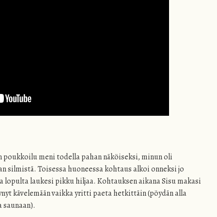
un poukkoilu meni todella pahan näköiseksi, minun oli
an silmistä. Toisessa huoneessa kohtaus alkoi onneksi jo
a lopulta laukesi pikku hiljaa. Kohtauksen aikana Sisu makasi
yt kävelemään vaikka yritti paeta het
kittäin (pöydän alla
a saunaan).