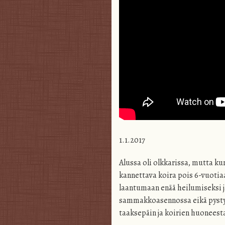
1.1.2017
Alussa oli olkkarissa, mutta k
kannettava koira pois 6-vuotia
laantumaan enää heilumiseksi j
sammakkoasennossa eikä pystyn
taaksepäin ja koirien huoneest