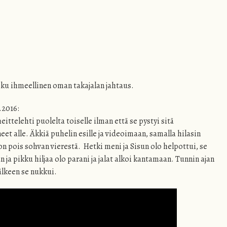
oku ihmeellinen oman takajalan jahtaus.
.2016:
eittelehti puolelta toiselle ilman että se pystyi sitä
eet alle. Äkkiä puhelin esille ja videoimaan, samalla hilasin
 pois sohvan vierestä. Hetki meni ja Sisun olo helpottui, se
 ja pikku hiljaa olo parani ja jalat alkoi kantamaan. Tunnin ajan
jälkeen se nukkui.