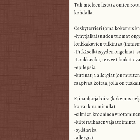
Tuli mieleen listata omien rotuj
kohdalla.
Ceskyterrieri (oma kokemus k
-lyhytjalkaisuuden tuomat onge
lonkkakuvien tulkintaa (ihmism
-Pitkäselkäisyyden ongelmat, se
-Lonkkavika, terveet lonkat ovat
-epilepsia
-kutinat ja allergiat (on muuten
raapivaa koiraa, jolla on tuskai
Kiinanharjakoira (kokemus neljäs
koira ikinä minulla)
-silmien krooninen vuotamine
-kilpirauhasen vajaatoiminta
-sydänvika
-allergiat