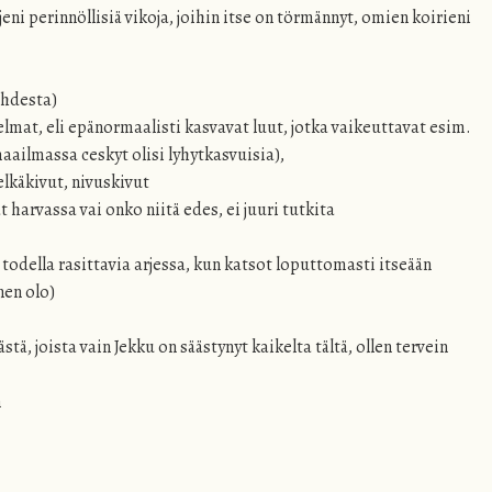
eni perinnöllisiä vikoja, joihin itse on törmännyt, omien koirieni
ahdesta)
lmat, eli epänormaalisti kasvavat luut, jotka vaikeuttavat esim.
aailmassa ceskyt olisi lyhytkasvuisia),
lkäkivut, nivuskivut
 harvassa vai onko niitä edes, ei juuri tutkita
 todella rasittavia arjessa, kun katsot loputtomasti itseään
nen olo)
tä, joista vain Jekku on säästynyt kaikelta tältä, ollen tervein
n