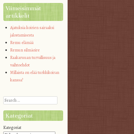
Viimeisimmät
artikkelit
Ajatuksia koirien sairaaksi
jalostamisesta
Remu elämää
Remun silmäoire
Raakaruuan turvallisuus ja
vaihtoehdot
Millaista on elää turkkikoiran
kanssa?
Search
Kategoriat
Kategoriat