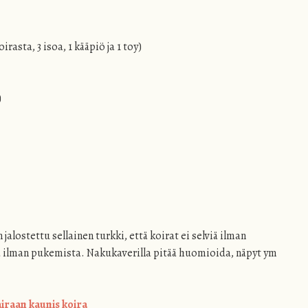
rasta, 3 isoa, 1 kääpiö ja 1 toy)
)
n jalostettu sellainen turkki, että koirat ei selviä ilman
lla ilman pukemista. Nakukaverilla pitää huomioida, näpyt ym
aan kaunis koira