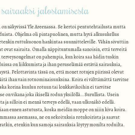
 sairaaksi jalostamisesta
a on näkyvissä Yle Areenassa. Se kertoi pentutehtailusta mutta
oduista. Ohjelma oli pintapuolinen, mutta hyvä alkusukellus
etenkin ruttukuonon hankintaa suunnitteleville. Vähän sivuttiin
t ovat sairaita. Omalla näppituntumalla sanoisin, että terveitä
jen terveysongelmat on pahempia, kun koira saa hädin tuskin
uissa on liikkumista ja ihan peruselämää estäviä sairauksia,
ystä. Pelottavinta tässä on, että monet rotujen piirissä olevat
näitä ihan vain rotuominaisuuksina. Koira ei välttämättä tarvitse
ska korina kuuluu rotuun tai lonkkavikoihin ei tarvitse
se on vikana joka ikisellä rodun yksilöllä… Surullista. Usein
ta ja silloin ei mennä terveys edellä, vaan ulkonäkö edellä.
iriaan ennen astutusta, koska meidän moppe on niiin kiva koira.
emmassa asemassa, ne on sekoituksia rotukoirista ja saavat
atkin, etenkin kun samoja sairauksia löytyy monilta roduilta.