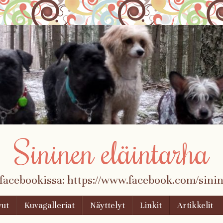
Sininen eläintarha
 facebookissa: https://www.facebook.com/sinin
vut
Kuvagalleriat
Näyttelyt
Linkit
Artikkelit