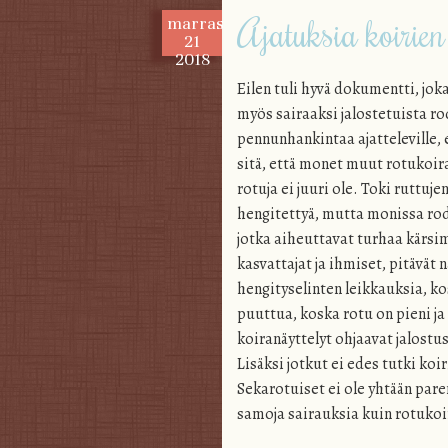
Ajatuksia koirien
marras
21
2018
Eilen tuli hyvä dokumentti, jok
myös sairaaksi jalostetuista r
pennunhankintaa ajatteleville, 
sitä, että monet muut rotukoira
rotuja ei juuri ole. Toki ruttu
hengitettyä, mutta monissa rod
jotka aiheuttavat turhaa kärsim
kasvattajat ja ihmiset, pitävät 
hengityselinten leikkauksia, ko
puuttua, koska rotu on pieni ja 
koiranäyttelyt ohjaavat jalostus
Lisäksi jotkut ei edes tutki ko
Sekarotuiset ei ole yhtään par
samoja sairauksia kuin rotukoir