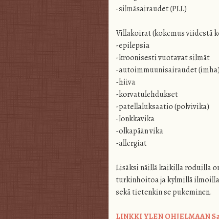
-silmäsairaudet (PLL)
Villakoirat (kokemus viidestä koi
-epilepsia
-kroonisesti vuotavat silmät
-autoimmuunisairaudet (imha
-hiiva
-korvatulehdukset
-patellaluksaatio (polvivika)
-lonkkavika
-olkapään vika
-allergiat
Lisäksi näillä kaikilla roduilla o
turkinhoitoa ja kylmillä ilmoi
sekä tietenkin se pukeminen.
LINKKI YLEN OHJELMAAN Sair