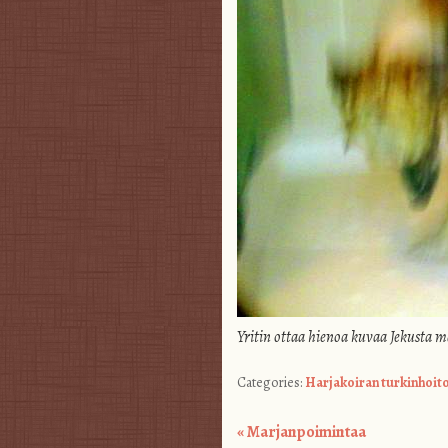
Yritin ottaa hienoa kuvaa Jekusta
Categories:
Harjakoiran turkinhoit
«
Marjanpoimintaa