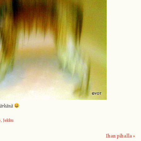
 märkänä
o
,
Jekku
Ihan pihalla
»