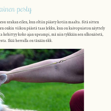
ainen pesty
su urakan eilen, kun oltiin päästy kotiin maalta. Sitä sitten
en onkin viikon päästä taas Jekku, kun on kaivopuiston näyttely
ta kehittyy koko ajan upeampi, mä niin tykkään sen ulkonäöstä,
ta. Ikää herralla on tänään 6kk.