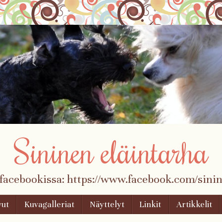
Sininen eläintarha
 facebookissa: https://www.facebook.com/sinin
vut
Kuvagalleriat
Näyttelyt
Linkit
Artikkelit