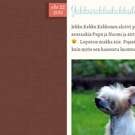
Jekkurekkukekkul
elo
22
2011
Jekku Kekku Kekkonen aloitti pe
seuraakin Pupu ja Naomi ja sitt
. Loputon urakka siis. Pojas
kuin myös sen hassusta luontees