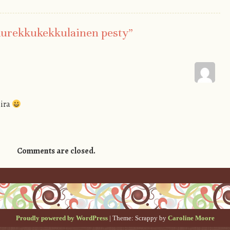
urekkukekkulainen pesty
”
oira
Comments are closed.
Proudly powered by WordPress
|
Theme: Scrappy by
Caroline Moore