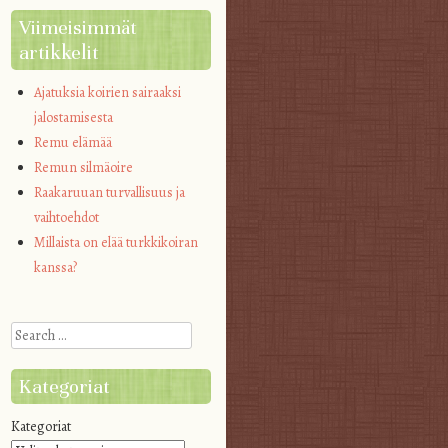
Viimeisimmät
artikkelit
Ajatuksia koirien sairaaksi
jalostamisesta
Remu elämää
Remun silmäoire
Raakaruuan turvallisuus ja
vaihtoehdot
Millaista on elää turkkikoiran
kanssa?
Search
Kategoriat
Kategoriat