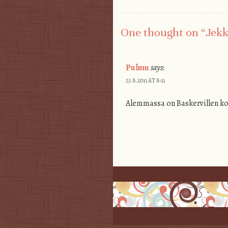
Post navigation
One thought on “
Jekk
Pulmu
says:
23.8.2011 AT 8:11
Alemmassa on Baskervillen k