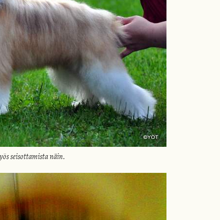
yös seisottamista näin.