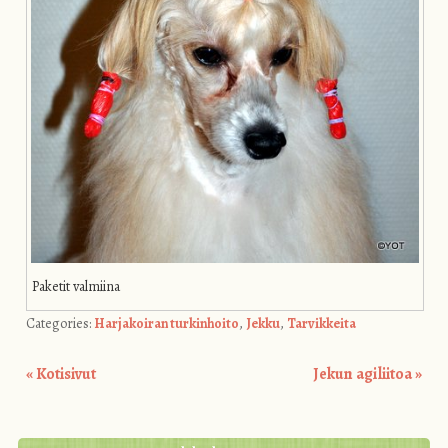
Paketit valmiina
Categories:
Harjakoiran turkinhoito
,
Jekku
,
Tarvikkeita
«
Kotisivut
Jekun agiliitoa
»
Post navigation