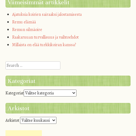
Viimeisimmät artikkelit
Ajatuksia koirien sairaaksi jalostamisesta
Remu elämää
Remun silmäoire
Raakaruuan turvallisuus ja vaihtoehdot
Millaista on elää turkkikoiran kanssa?
Search
Kategoriat
Kategoriat
Arkistot
Arkistot