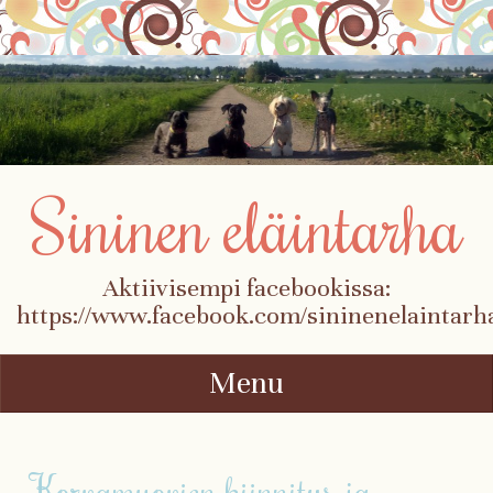
Sininen eläintarha
Aktiivisempi facebookissa:
https://www.facebook.com/sininenelaintarh
Menu
Skip to content
Korvamuovien kiinnitys ja