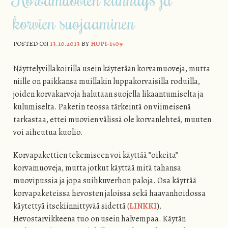
korvien suojaaminen
POSTED ON
13.10.2013
BY
HUPI-1509
Näyttelyvillakoirilla usein käytetään korvamuoveja, mutta
niille on paikkansa muillakin luppakorvaisilla roduilla,
joiden korvakarvoja halutaan suojella likaantumiselta ja
kulumiselta. Paketin teossa tärkeintä on viimeisenä
tarkastaa, ettei muovien välissä ole korvanlehteä, muuten
voi aiheutua kuolio.
Korvapakettien tekemiseen voi käyttää ”oikeita”
korvamuoveja, mutta jotkut käyttää mitä tahansa
muovipussia ja jopa suihkuverhon paloja. Osa käyttää
korvapaketeissa hevosten jaloissa sekä haavanhoidossa
käytettyä itsekiinnittyvää sidettä (
LINKKI
).
Hevostarvikkeena tuo on usein halvempaa. Käytän