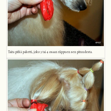
Taita pitkä paketti, joko 3 tai 4 osaan riippuen sen pituudesta.