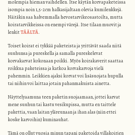
molempia hieman vaihdellen. Itse käytän korvapaketeissa
isompia noin 1,5-2cm halkasijaltaan olevia kumilenkkejä.
Näitäkin saa halvemmalla hevostarvikeosastoilta, mutta
koiratarvikkeissa on enempi värejä. Itse tilaan muovit ja
lenkit
TÄÄLTÄ
.
Toiset koirat ei tykkää paketeista ja yrittävät saada niitä
suuhunsa ja pureskella ja samalla pureskelevat
korvakarvat kokonaan poikki. Myös koirakaverit saattaa
roikkua paketeissa ja katkoa korvakarvoja vielä
pahemmin. Leikkien ajaksi korvat voi lisäsuojata hupulla
tai niihin voi laittaa jotain pahanmakuista ainetta.
Näyttelyaamuna teen paketin suojaamaan, jottei karvat
mene suuhun tai kastu vesikupissa, mutta en taittele
pakettia, vaan laitan yläreunaan ja ihan alas (niin ettei
koske karvoihin) kuminauhat.
Tämä on ollut vuosia minun tapani paketoida villakoirien