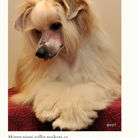
Minun pieni collie poikani <3