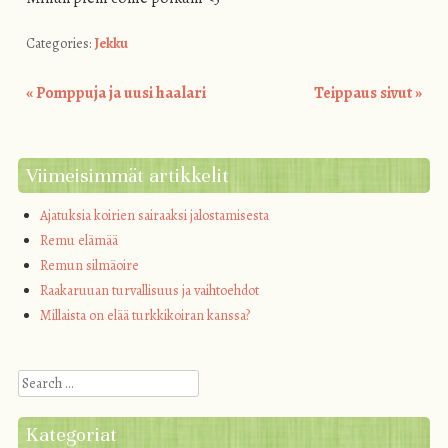
Categories:
Jekku
«
Pomppuja ja uusi haalari
Teippaus sivut
»
Post navigation
Viimeisimmät artikkelit
Ajatuksia koirien sairaaksi jalostamisesta
Remu elämää
Remun silmäoire
Raakaruuan turvallisuus ja vaihtoehdot
Millaista on elää turkkikoiran kanssa?
Search
Kategoriat