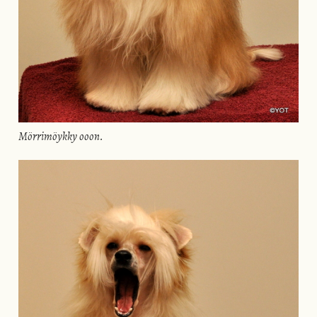
Mörrimöykky ooon.