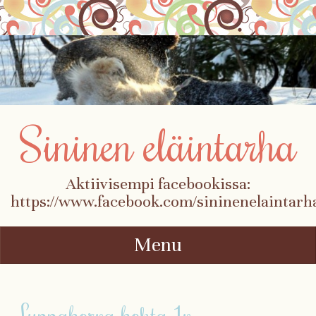
Sininen eläintarha
Aktiivisempi facebookissa:
https://www.facebook.com/sininenelaintarh
Menu
Skip to content
Luppakorva kohta 1v