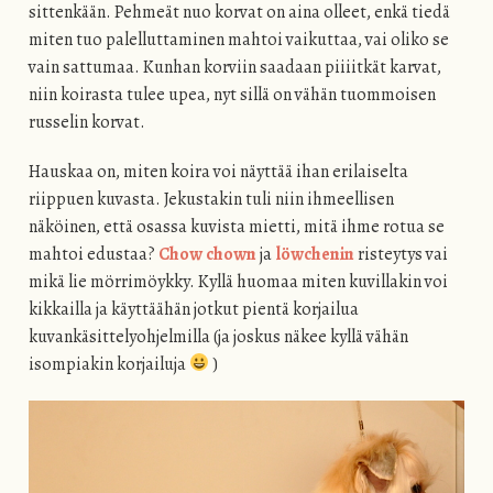
sittenkään. Pehmeät nuo korvat on aina olleet, enkä tiedä
miten tuo palelluttaminen mahtoi vaikuttaa, vai oliko se
vain sattumaa. Kunhan korviin saadaan piiiitkät karvat,
niin koirasta tulee upea, nyt sillä on vähän tuommoisen
russelin korvat.
Hauskaa on, miten koira voi näyttää ihan erilaiselta
riippuen kuvasta. Jekustakin tuli niin ihmeellisen
näköinen, että osassa kuvista mietti, mitä ihme rotua se
mahtoi edustaa?
Chow chown
ja
löwchenin
risteytys vai
mikä lie mörrimöykky. Kyllä huomaa miten kuvillakin voi
kikkailla ja käyttäähän jotkut pientä korjailua
kuvankäsittelyohjelmilla (ja joskus näkee kyllä vähän
isompiakin korjailuja
)