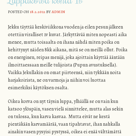
POSTED ON
18.2.2012
BY
ADMIN
Jekku täyttää keskiviikkona vuoden ja eilen pesun jälkeen
otettiin viralliset 1v kuvat. Järkyttävää miten nopeasti aika
menee, mutta toisaalta on ihana nähdä miten poika on
kehittynyt näiden 8kk aikana, mitä se on meillä ollut. Poika
on energinen, reipas menijä, joka ajoittain käyttää ääntään
ilmoittaessaan meille tulijoista (Pupun avustuksella).
Vaikka Jekullakin on omat piirteensä, niin tykkään noita
harjakoirista, ne on varmoja ja niihin voi luottaa
esimerkiksi käytöksen osalta.
Oikea korva on nyt täysin luppa, ylhäällä se on vain kun
katsoo ylöspäin, vasen vielä sinnittelee, mutta alas sekin
on tulossa, kun karva kasvaa. Mutta eivät ne kestä
pientäkään karvamäärää, vaan tipahtavat, ihan nahkalla
ainakin vasen pysyisi pystyssä, oikea ei enää välttämättä