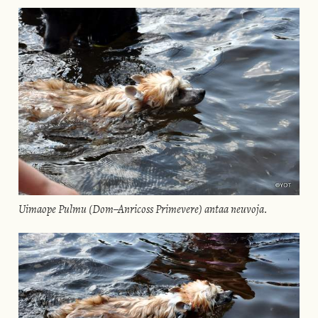
Uimaope Pulmu (
Dom
–
Anricoss
Primevere)
antaa neuvoja.