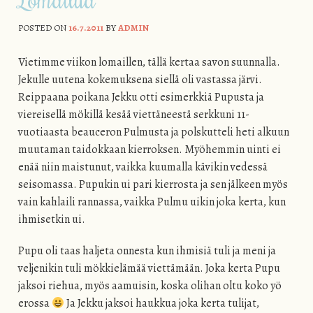
POSTED ON
16.7.2011
BY
ADMIN
Vietimme viikon lomaillen, tällä kertaa savon suunnalla.
Jekulle uutena kokemuksena siellä oli vastassa järvi.
Reippaana poikana Jekku otti esimerkkiä Pupusta ja
viereisellä mökillä kesää viettäneestä serkkuni 11-
vuotiaasta beauceron Pulmusta ja polskutteli heti alkuun
muutaman taidokkaan kierroksen. Myöhemmin uinti ei
enää niin maistunut, vaikka kuumalla kävikin vedessä
seisomassa. Pupukin ui pari kierrosta ja sen jälkeen myös
vain kahlaili rannassa, vaikka Pulmu uikin joka kerta, kun
ihmisetkin ui.
Pupu oli taas haljeta onnesta kun ihmisiä tuli ja meni ja
veljenikin tuli mökkielämää viettämään. Joka kerta Pupu
jaksoi riehua, myös aamuisin, koska olihan oltu koko yö
erossa
Ja Jekku jaksoi haukkua joka kerta tulijat,