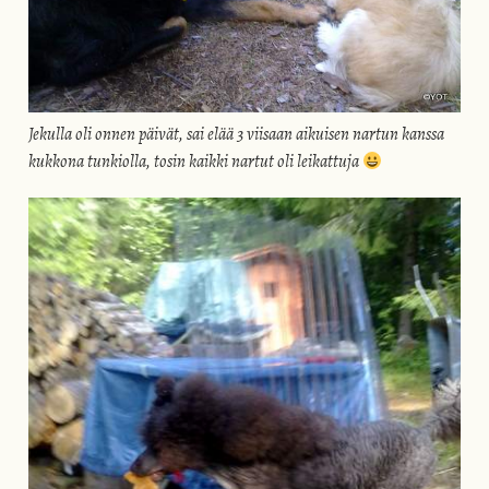
Jekulla oli onnen päivät, sai elää 3 viisaan aikuisen nartun kanssa
kukkona tunkiolla, tosin kaikki nartut oli leikattuja