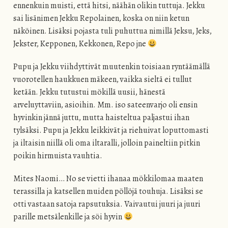
ennenkuin muisti, että hitsi, näähän olikin tuttuja. Jekku
sai lisänimen Jekku Repolainen, koska on niin ketun
näköinen. Lisäksi pojasta tuli puhuttua nimillä Jeksu, Jeks,
Jekster, Kepponen, Kekkonen, Repo jne
Pupu ja Jekku viihdyttivät muutenkin toisiaan ryntäämällä
vuorotellen haukkuen mäkeen, vaikka sieltä ei tullut
ketään. Jekku tutustui mökillä uusii, hänestä
arveluyttaviin, asioihin. Mm. iso sateenvarjo oli ensin
hyvinkin jännä juttu, mutta haisteltua paljastui ihan
tylsäksi. Pupu ja Jekku leikkivät ja riehuivat loputtomasti
ja iltaisin niillä oli oma iltaralli, jolloin paineltiin pitkin
poikin hirmuista vauhtia.
Mites Naomi… No se vietti ihanaa mökkilomaa maaten
terassilla ja katsellen muiden pöllöjä touhuja. Lisäksi se
otti vastaan satoja rapsutuksia. Vaivautui juuri ja juuri
parille metsälenkille ja söi hyvin