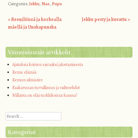
Categories:
Jekku
,
Nao
,
Pupu
«
Reenilöissä ja korkealla
Jekku pesty ja kuvattu
»
Post navigation
mäellä ja Unskapunska
Viimeisimmät artikkelit
Ajatuksia koirien sairaaksi jalostamisesta
Remu elämää
Remun silmäoire
Raakaruuan turvallisuus ja vaihtoehdot
Millaista on elää turkkikoiran kanssa?
Search
Kategoriat