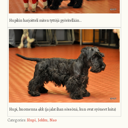
Hupikin harjoitteli miten tyttöjä pyöritellään…
Hupi, huomenna 4kk (ja jalat ihan sössönä, kun ovat syöneet luita)
Categories:
Hupi
,
Jekku
,
Nao