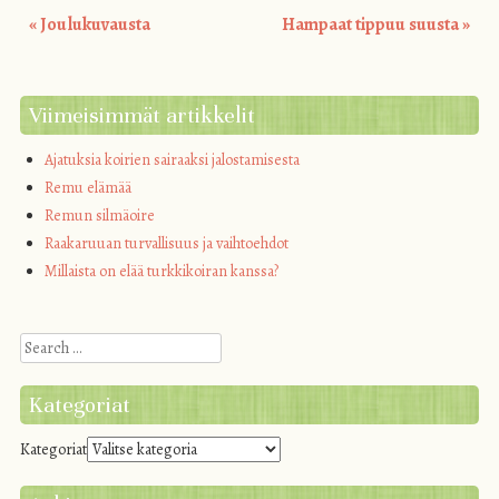
«
Joulukuvausta
Hampaat tippuu suusta
»
Post navigation
Viimeisimmät artikkelit
Ajatuksia koirien sairaaksi jalostamisesta
Remu elämää
Remun silmäoire
Raakaruuan turvallisuus ja vaihtoehdot
Millaista on elää turkkikoiran kanssa?
Search
Kategoriat
Kategoriat