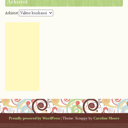
Arkistot
Arkistot
Proudly powered by WordPress
|
Theme: Scrappy by
Caroline Moore