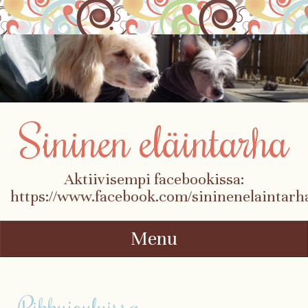
Sininen eläintarha
Aktiivisempi facebookissa:
https://www.facebook.com/sininenelaintarh
Menu
Skip to content
Pikkujouluissa