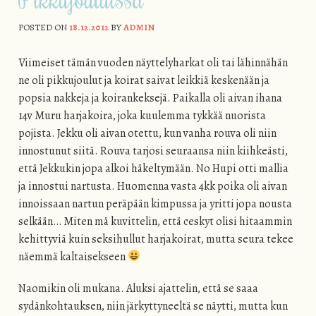
POSTED ON
18.12.2012
BY
ADMIN
Viimeiset tämän vuoden näyttelyharkat oli tai lähinnähän
ne oli pikkujoulut ja koirat saivat leikkiä keskenään ja
popsia nakkeja ja koirankeksejä. Paikalla oli aivan ihana
14v Muru harjakoira, joka kuulemma tykkää nuorista
pojista. Jekku oli aivan otettu, kun vanha rouva oli niin
innostunut siitä. Rouva tarjosi seuraansa niin kiihkeästi,
että Jekkukin jopa alkoi häkeltymään. No Hupi otti mallia
ja innostui nartusta. Huomenna vasta 4kk poika oli aivan
innoissaan nartun peräpään kimpussa ja yritti jopa nousta
selkään… Miten mä kuvittelin, että ceskyt olisi hitaammin
kehittyviä kuin seksihullut harjakoirat, mutta seura tekee
näemmä kaltaisekseen
Naomikin oli mukana. Aluksi ajattelin, että se saaa
sydänkohtauksen, niin järkyttyneeltä se näytti, mutta kun