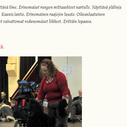
hättävä ilme. Erinomaiset rungon mittasuhteet nartulle. Näyttävä ylälinja
. Kaunis lantio. Erinomainen raajojen luusto. Oikeanlaatuinen
set vaivattomat rodunomaiset liikkeet. Erittäin lupaava.
TÄ
.