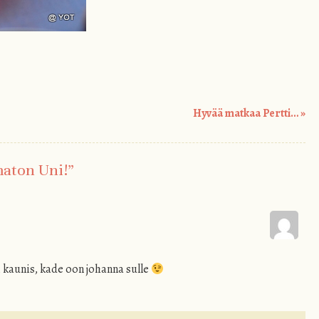
Hyvää matkaa Pertti…
»
aton Uni!
”
i kaunis, kade oon johanna sulle