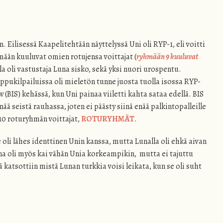
Eilisessä Kaapelitehtään näyttelyssä Uni oli RYP-1, eli voitti
mään kuuluvat omien rotujensa voittajat (
ryhmään 9 kuuluvat
a oli vastustaja Luna sisko, sekä yksi nuori urospentu.
ppukilpailuissa oli mieletön tunne juosta tuolla isossa RYP-
 (BIS) kehässä, kun Uni painaa viiletti kahta sataa edellä. BIS
nää seistä rauhassa, joten ei päästy siinä enää palkintopalleille
 10 roturyhmän voittajat,
ROTURYHMÄT
.
 oli lähes identtinen Unin kanssa, mutta Lunalla oli ehkä aivan
a oli myös kai vähän Unia korkeampikin, mutta ei tajuttu
 katsottiin mistä Lunan turkkia voisi leikata, kun se oli suht