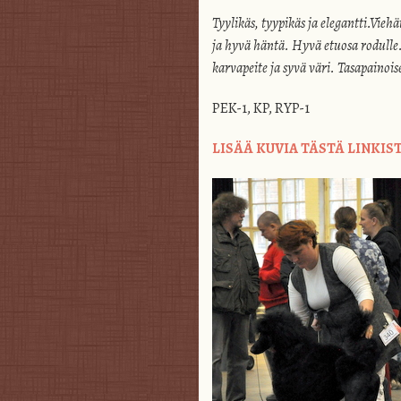
Tyylikäs, tyypikäs ja elegantti.Vie
ja hyvä häntä. Hyvä etuosa rodulle
karvapeite ja syvä väri. Tasapainoi
PEK-1, KP, RYP-1
LISÄÄ KUVIA TÄSTÄ LINKIS