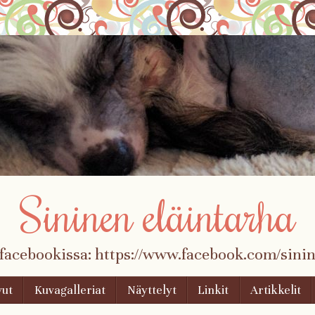
Sininen eläintarha
 facebookissa: https://www.facebook.com/sinin
vut
Kuvagalleriat
Näyttelyt
Linkit
Artikkelit