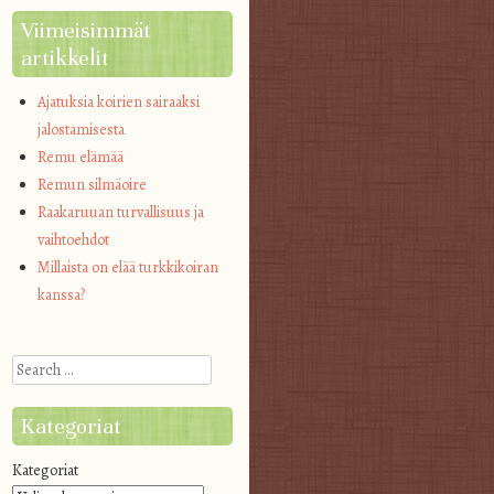
Viimeisimmät
artikkelit
Ajatuksia koirien sairaaksi
jalostamisesta
Remu elämää
Remun silmäoire
Raakaruuan turvallisuus ja
vaihtoehdot
Millaista on elää turkkikoiran
kanssa?
Search
Kategoriat
Kategoriat