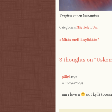
Kurpitsa ennen katoamista.
Categories:
Näyttelyt
,
Uni
«
Mitäs meillä syödään?
Post navigation
3 thoughts on “
Uskom
päivi
says:
11.11.2009 AT 20:55
uni i love u
oot kyllä tooos