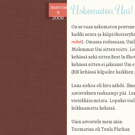
Uskomaton Uni!
marras
9
2009
On se vaan uskomaton pentunen. 
kaikki seura-ja kääpiökoiraryh
rodut
). Omassa rodussaan, Unill
Molemmat Uni sitten voitti. Lo
kehässä sekä sitten Best In Show
kehässä sitten ei jaksanut Uni e
(BIS kehässä kilpailee kaikkien
Luna siskoa oli kiva nähdä. Ilme
aavistuksen raskaampi pää. Lun
vierekkäin mitata. Lopuksi vielä
leikkaamatta kehissä.
Unin arvostelu meni näin:
Tuomarina oli Tuula Plathan