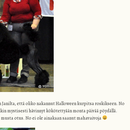
Janilta, että oliko nakannut Halloween kurpitsa roskikseen. No
nkin mystisesti hävinnyt kökötettyään monta päivää pöydällä.
uri musta otus. No ei ole ainakaan saanut mahavaivoja