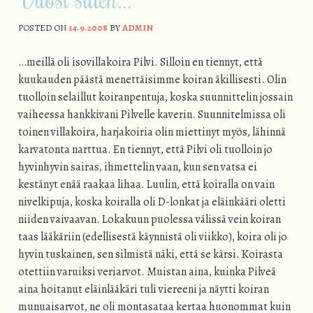
POSTED ON
14.9.2008
BY
ADMIN
…meillä oli isovillakoira Pilvi. Silloin en tiennyt, että
kuukauden päästä menettäisimme koiran äkillisesti. Olin
tuolloin selaillut koiranpentuja, koska suunnittelin jossain
vaiheessa hankkivani Pilvelle kaverin. Suunnitelmissa oli
toinen villakoira, harjakoiria olin miettinyt myös, lähinnä
karvatonta narttua. En tiennyt, että Pilvi oli tuolloin jo
hyvinhyvin sairas, ihmettelin vaan, kun sen vatsa ei
kestänyt enää raakaa lihaa. Luulin, että koiralla on vain
nivelkipuja, koska koiralla oli D-lonkat ja eläinkääri oletti
niiden vaivaavan. Lokakuun puolessa välissä vein koiran
taas lääkäriin (edellisestä käynnistä oli viikko), koira oli jo
hyvin tuskainen, sen silmistä näki, että se kärsi. Koirasta
otettiin varuiksi veriarvot. Muistan aina, kuinka Pilveä
aina hoitanut eläinlääkäri tuli viereeni ja näytti koiran
munuaisarvot, ne oli montasataa kertaa huonommat kuin