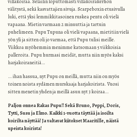
villakoiraa. Selailin loputtomasti villakoirakerhon
välitystä, sekä kasvattajien sivuja. Scarpeboxin etusivulla
luki, että yksi lemmikkitasoinen ruskea pentu oli vielä
vapaana. Mietin varmaan 2 minuuttia ja tartuin
puhelimeen. Pupu Tupuna oli vielä vapaana, mietitiin vielä
yön yli ja sitten oli jo varmaa, että Pupu tulisi meille.
Viikkoa myöhemmin menimme katsomaan 5 viikkoisia
palleroita. Pupu hurmasi meidät, mutta niin myös kaksi
harjakoiraneitiä…
… ihan hassua, nyt Pupu on meillä, mutta niin on myös
toinen noista sydämen murskaaja harjakoirista. Vuosi
sitten menetin yhden ja meillä asuu nyt 3 koiraa…
Paljon onnea Rakas Pupu!! Sekä Bruno, Peppi, Doris,
Tytti, Susu ja Elmo. Kaikki 1-vuotta täyttää ja isoilta
koirilta näyttää! Ja valtavat kiitokset Maaritille, näistä
upeista koirista!