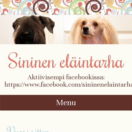
Sininen eläintarha
Aktiivisempi facebookissa:
https://www.facebook.com/sininenelaintarh
Menu
Skip to content
Vuosi sitten…