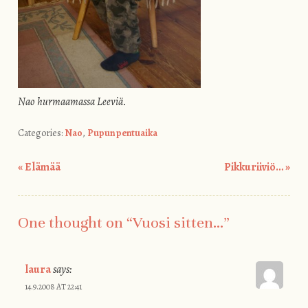
Nao hurmaamassa Leeviä.
Categories:
Nao
,
Pupun pentuaika
«
Elämää
Pikkuriiviö…
»
Post navigation
One thought on “
Vuosi sitten…
”
laura
says:
14.9.2008 AT 22:41