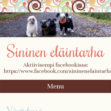
Sininen eläintarha
Aktiivisempi facebookissa:
https://www.facebook.com/sininenelaintarh
Menu
Skip to content
Näyttelyssä