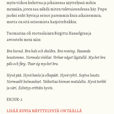
myös viikon kuluttua ja jokaisessa näyttelyssä mihin
mennään, joten saa nähdä miten tulevaisuudessa käy. Pupu
juoksi suht hyvin ja seisoi paremmin kuin aikaisemmin,
mutta on sitä seisomista harjoiteltukkin.
Tuomarina oli ruotsalainen Birgitta Hasselgran ja
arvostelu meni näin:
Bra huvud. Bra hals och skuldra. Bra resning. Passanda
beustomme. Normala vinklar. Verkar något lågstalld. Mycket bra
päls och färg. Visar sig mycket bra.
Hyvä pää. Hyvä kaula ja olkapäät. Hyvä ryhti. Sopiva luusto.
Normaalit kulmaukset. Vaikuttaa hieman matalalta. Hyvä turkki
ja väri. Esiintyy erittäin hyvin.
EH JUK-2
LISÄÄ KUVIA NÄYTTELYSTÄ ON TÄÄLLÄ