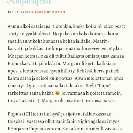
POSTED ON
23.5.2009
BY
ADMIN
Aamu alkoi sateisena, tietenkin, koska koira oli eilen pesty
ja näyttelyyn lähdössä. No paketoin koko koiran ja koira
saatiin suht koht kunnossa kehän laidalle. Maarit -
kasvattaja leikkasi turkin ja minä ihailin viereisen pöydän
Morgan herraa, joka oli tullut Italiasta omistajansa kanssa
Pupun kasvattajalle kylään. Morgan oli kerta kaikkiaan
upea ja luonteeltaan hyvin hillitty. Kehässä herra paineli
kahta sataa ja seisoi kuin patsas. Aivan mielettömän upea
ilmestys! Opin siinä samalla italiaakin. Siellä ”Pupu”
tarkoittaa sanaa kakka
(ei varmaan kirjoiteta samoin,
toivottavasti…). Morgan oli ansaitusti rotunsa paras.
Pupu sai EH (erittäin hyvä) ja sijoittui ikäluokassaan
toiseksi. Vastassa ollut Saninfanin Nightingale sai myös
EH:n ja vei Pupusta voiton. Sama koira on meillä vastassa