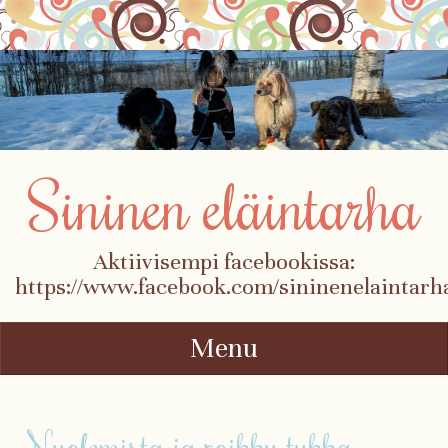
Sininen eläintarha
Aktiivisempi facebookissa:
https://www.facebook.com/sininenelaintarh
Menu
Skip to content
Nuolemista ja roikku tukka