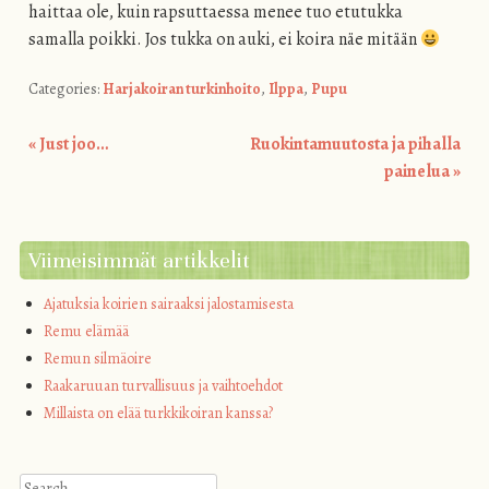
haittaa ole, kuin rapsuttaessa menee tuo etutukka
samalla poikki. Jos tukka on auki, ei koira näe mitään
Categories:
Harjakoiran turkinhoito
,
Ilppa
,
Pupu
«
Just joo…
Ruokintamuutosta ja pihalla
Post navigation
painelua
»
Viimeisimmät artikkelit
Ajatuksia koirien sairaaksi jalostamisesta
Remu elämää
Remun silmäoire
Raakaruuan turvallisuus ja vaihtoehdot
Millaista on elää turkkikoiran kanssa?
Search