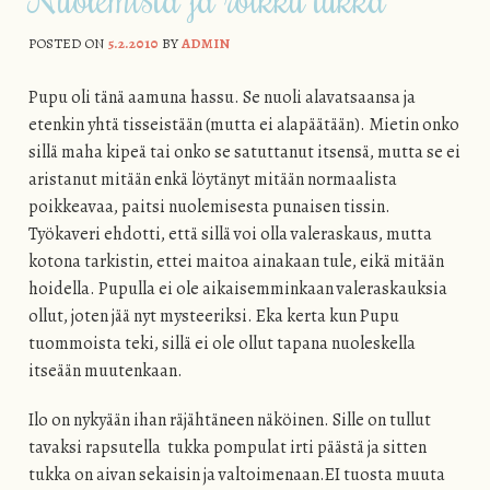
POSTED ON
5.2.2010
BY
ADMIN
Pupu oli tänä aamuna hassu. Se nuoli alavatsaansa ja
etenkin yhtä tisseistään (mutta ei alapäätään). Mietin onko
sillä maha kipeä tai onko se satuttanut itsensä, mutta se ei
aristanut mitään enkä löytänyt mitään normaalista
poikkeavaa, paitsi nuolemisesta punaisen tissin.
Työkaveri ehdotti, että sillä voi olla valeraskaus, mutta
kotona tarkistin, ettei maitoa ainakaan tule, eikä mitään
hoidella. Pupulla ei ole aikaisemminkaan valeraskauksia
ollut, joten jää nyt mysteeriksi. Eka kerta kun Pupu
tuommoista teki, sillä ei ole ollut tapana nuoleskella
itseään muutenkaan.
Ilo on nykyään ihan räjähtäneen näköinen. Sille on tullut
tavaksi rapsutella tukka pompulat irti päästä ja sitten
tukka on aivan sekaisin ja valtoimenaan.EI tuosta muuta