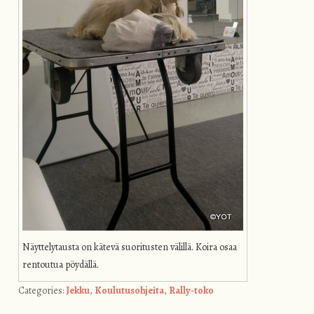
Näyttelytausta on kätevä suoritusten välillä. Koira osaa
rentoutua pöydällä.
Categories:
Jekku
,
Koulutusohjeita
,
Rally-toko