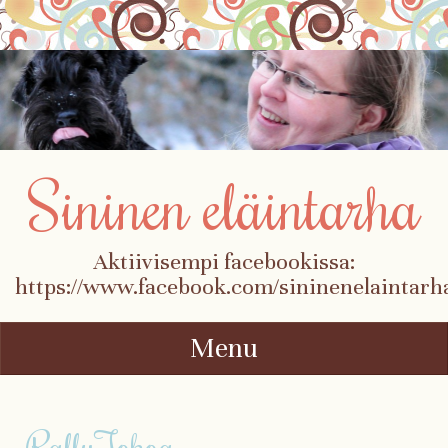
Sininen eläintarha
Aktiivisempi facebookissa:
https://www.facebook.com/sininenelaintarh
Menu
Skip to content
RallyTokoa