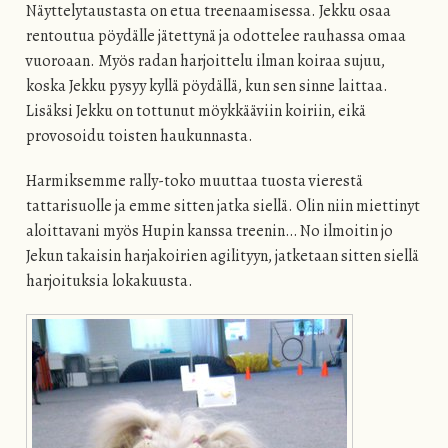
Näyttelytaustasta on etua treenaamisessa. Jekku osaa
rentoutua pöydälle jätettynä ja odottelee rauhassa omaa
vuoroaan. Myös radan harjoittelu ilman koiraa sujuu,
koska Jekku pysyy kyllä pöydällä, kun sen sinne laittaa.
Lisäksi Jekku on tottunut möykkääviin koiriin, eikä
provosoidu toisten haukunnasta.
Harmiksemme rally-toko muuttaa tuosta vierestä
tattarisuolle ja emme sitten jatka siellä. Olin niin miettinyt
aloittavani myös Hupin kanssa treenin… No ilmoitin jo
Jekun takaisin harjakoirien agilityyn, jatketaan sitten siellä
harjoituksia lokakuusta.