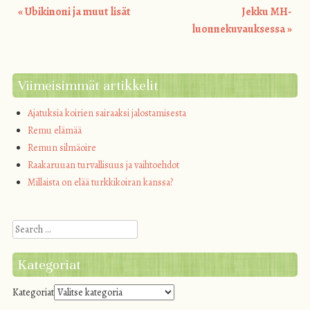
«
Ubikinoni ja muut lisät
Jekku MH-
Post navigation
luonnekuvauksessa
»
Viimeisimmät artikkelit
Ajatuksia koirien sairaaksi jalostamisesta
Remu elämää
Remun silmäoire
Raakaruuan turvallisuus ja vaihtoehdot
Millaista on elää turkkikoiran kanssa?
Search
Kategoriat
Kategoriat