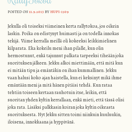
POSTED ON
11.9.2013
BY
HUPI-1509
Jekulla oli toiseksi viimeinen kerta rallytokoa, jos oikein
laskin. Poika on edistynyt huimasti ja on todella innokas
tekijä. Viime kerralla meillä oli kokeeksi leikkimielinen
kilparata. Eka kokeilu meni ihan pilalle, kun olin
hermostunut, enkä tajunnut palkata tarpeeksi tiheään joka
suorituksen jälkeen. Jekku alkoi miettimään, että mitä kun
ei mitään tipu ja emäntäkin on ihan kummallinen. Jekku
vaan halusi koko ajan haistella, kun ei keksinyt mikä ihme
emäntään meni ja mitä hänen pitäisi tehdä. Kun rataa
tehtiin toiseen kertaan rauhotuin itse, leikin, että
suoritan yhden kyltin kerrallaan, enkä mieti, että tässä olisi
joka rata. Lisäksi palkkasin koiran joka kyltin oikeasta
suorituksesta. Nyt Jekku sitten toimi niinkuin kuuluukin,
iloisena, innokkaana ja hyppivänä.