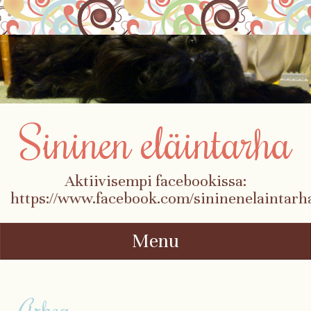
Sininen eläintarha
Aktiivisempi facebookissa:
https://www.facebook.com/sininenelaintarh
Menu
Skip to content
Arkea