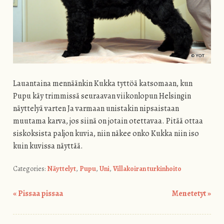
Lauantaina mennäänkin Kukka tyttöä katsomaan, kun
Pupu käy trimmissä seuraavan viikonlopun Helsingin
näyttelyä varten Ja varmaan unistakin nipsaistaan
muutama karva, jos siinä on jotain otettavaa. Pitää ottaa
siskoksista paljon kuvia, niin näkee onko Kukka niin iso
kuin kuvissa näyttää.
Categories:
Näyttelyt
,
Pupu
,
Uni
,
Villakoiran turkinhoito
«
Pissaa pissaa
Menetetyt
»
Post navigation