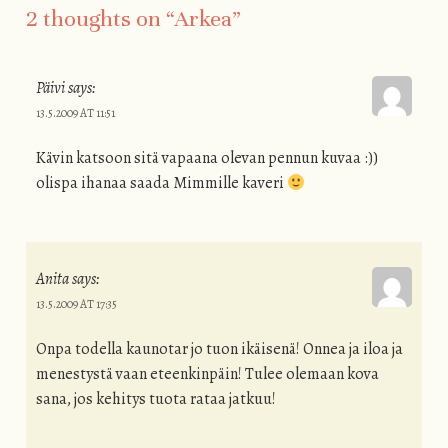
2 thoughts on “
Arkea
”
Päivi
says:
13.5.2009 AT 11:51
Kävin katsoon sitä vapaana olevan pennun kuvaa :))
olispa ihanaa saada Mimmille kaveri
Anita
says:
13.5.2009 AT 17:35
Onpa todella kaunotar jo tuon ikäisenä! Onnea ja iloa ja
menestystä vaan eteenkinpäin! Tulee olemaan kova
sana, jos kehitys tuota rataa jatkuu!