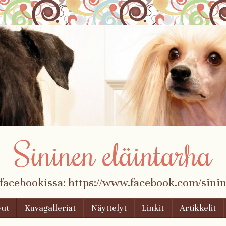
Sininen eläintarha
 facebookissa: https://www.facebook.com/sinin
vut
Kuvagalleriat
Näyttelyt
Linkit
Artikkelit