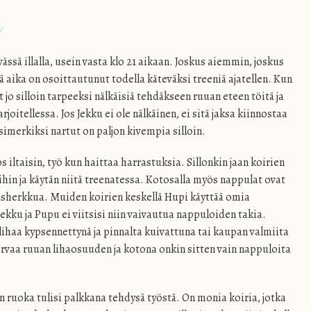
ä
ässä illalla, usein vasta klo 21 aikaan. Joskus aiemmin, joskus
aika on osoittautunut todella käteväksi treeniä ajatellen. Kun
at jo silloin tarpeeksi nälkäisiä tehdäkseen ruuan eteen töitä ja
joitellessa. Jos Jekku ei ole nälkäinen, ei sitä jaksa kiinnostaa
imerkiksi nartut on paljon kivempia silloin.
 iltaisin, työ kun haittaa harrastuksia. Sillonkin jaan koirien
hin ja käytän niitä treenatessa. Kotosalla myös nappulat ovat
usherkkua. Muiden koirien keskellä Hupi käyttää omia
kku ja Pupu ei viitsisi niin vaivautua nappuloiden takia.
lihaa kypsennettynä ja pinnalta kuivattuna tai kaupan valmiita
orvaa ruuan lihaosuuden ja kotona onkin sitten vain nappuloita
n ruoka tulisi palkkana tehdysä työstä. On monia koiria, jotka