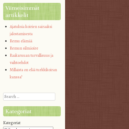
Viimeisimmät
artikkelit
Ajatuksia koirien sairaaksi
jalostamisesta
Remu elämää
Remun silmäoire
Raakaruuan turvallisuus ja
vaihtoehdot
Millaista on elää turkkikoiran
kanssa?
Search
Kategoriat
Kategoriat