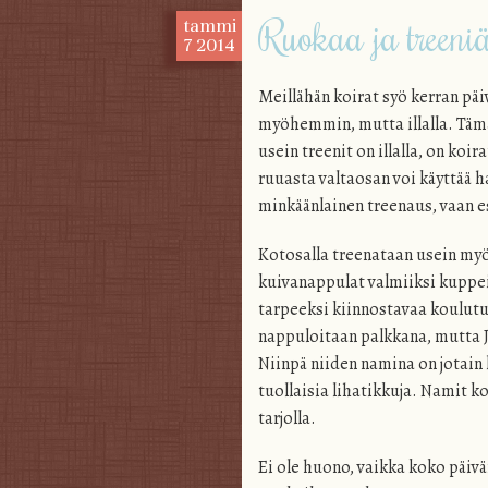
Ruokaa ja treeni
tammi
7
2014
Meillähän koirat syö kerran päiv
myöhemmin, mutta illalla. Tämä 
usein treenit on illalla, on koir
ruuasta valtaosan voi käyttää har
minkäänlainen treenaus, vaan es
Kotosalla treenataan usein myös
kuivanappulat valmiiksi kuppei
tarpeeksi kiinnostavaa koulut
nappuloitaan palkkana, mutta Je
Niinpä niiden namina on jotain 
tuollaisia lihatikkuja. Namit k
tarjolla.
Ei ole huono, vaikka koko päivä