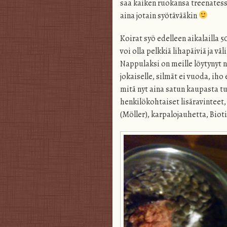
saa kaiken ruokansa treenatessa
aina jotain syötävääkin
Koirat syö edelleen aikalailla 50
voi olla pelkkiä lihapäiviä ja v
Nappulaksi on meille löytynyt 
jokaiselle, silmät ei vuoda, iho
mitä nyt aina satun kaupasta t
henkilökohtaiset lisäravinteet,
(Möller), karpalojauhetta, Bioti