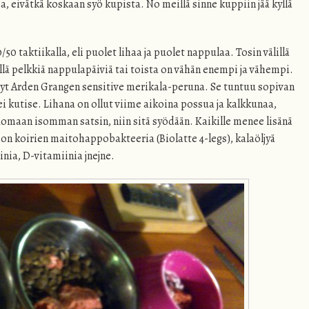
, eivätkä koskaan syö kupista. No meillä sinne kuppiin jää kyllä
/50 taktiikalla, eli puolet lihaa ja puolet nappulaa. Tosin välillä
älillä pelkkiä nappulapäiviä tai toista on vähän enempi ja vähempi.
nyt Arden Grangen sensitive merikala-peruna. Se tuntuu sopivan
 ei kutise. Lihana on ollut viime aikoina possua ja kalkkunaa,
uomaan isomman satsin, niin sitä syödään. Kaikille menee lisänä
 on koirien maitohappobakteeria (Biolatte 4-legs), kalaöljyä
inia, D-vitamiinia jnejne.