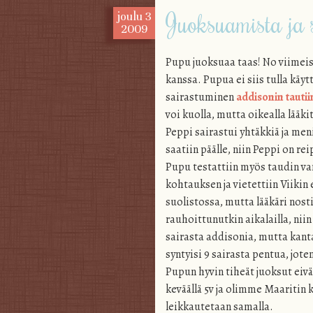
Juoksuamista ja 
joulu
3
2009
Pupu juoksuaa taas! No viimeis
kanssa. Pupua ei siis tulla käy
sairastuminen
addisonin tautii
voi kuolla, mutta oikealla lääki
Peppi sairastui yhtäkkiä ja men
saatiin päälle, niin Peppi on r
Pupu testattiin myös taudin v
kohtauksen ja vietettiin Viikin 
suolistossa, mutta lääkäri nos
rauhoittunutkin aikalailla, niin
sairasta addisonia, mutta kanta
syntyisi 9 sairasta pentua, jot
Pupun hyvin tiheät juoksut eiv
keväällä 5v ja olimme Maaritin 
leikkautetaan samalla.