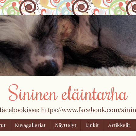
Sininen eläintarha
 facebookissa: https://www.facebook.com/sinin
vut
Kuvagalleriat
Näyttelyt
Linkit
Artikkelit