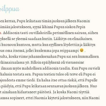
silppua
en kerran, Pupu leikataan tämän juoksun jälkeen Naomin
ttämään jalostukseen, syynä lähinnä Pupun siskon Pepin
n
. Addisonin tauti on villakoirilla perinnöllinen sairaus, siihen
tyksellä se yleensä saadaan kuriin. Lääkitys on elinaikainen.
i huonoon kuntoon, mutta kun syyllinen löydettiin ja lääkitys
eipas oma itsensä, jollei kuulemma jopa reippaampi
.
aralta, koska viime juhannuksenahan Pupu sai sen kummallisen
eläinsairaalassa yö. Silloin epäilyksenä oli vierasesine
ti ilmaan myös mahdollisen addisonin taudin. Kun Pupu on vielä
 halusin testata sen. Pupun testien tulos oli terve eli Pupu ei
juudesta emme tiedä. En halua itse ottaa riskiä, että Pupulle
en päädyin, että Pupu leikataan seuraavan juoksun jälkeen. Nuo
ät ainakaan hidastaneet päätöstä. Ja koska Naomi täyttää
kanssa sopineet, ettei Naomia käytetä jalostukseen, niin Naomi