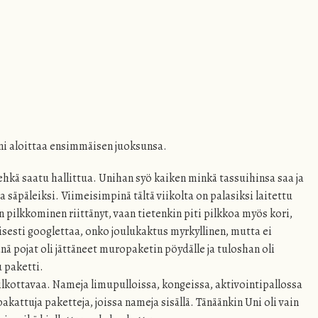
Uni aloittaa ensimmäisen juoksunsa.
hkä saatu hallittua. Unihan syö kaiken minkä tassuihinsa saa ja
ta säpäleiksi. Viimeisimpinä tältä viikolta on palasiksi laitettu
n pilkkominen riittänyt, vaan tietenkin piti pilkkoa myös kori,
aisesti googlettaa, onko joulukaktus myrkyllinen, mutta ei
nä pojat oli jättäneet muropaketin pöydälle ja tuloshan oli
 paketti.
 pilkottavaa. Nameja limupulloissa, kongeissa, aktivointipallossa
pakattuja paketteja, joissa nameja sisällä. Tänäänkin Uni oli vain