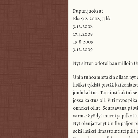
Pupun juoksut:
Eka:3.8.2008, 11kk
3.12.2008
17.4.2009
19.8.2009
3.12.2009
Nyt sitten odotellaan milloin 
Unin tuhoamistakin ollaan nyt e
lisäksi tykkää pistää kaikenlais
joulukaktus. Tai siinä kaktukse
jossa kaktus oli. Piti myös pik
onneksi ollut. Seuraavana päivä
varma: Syödyt murot ja pilkottu
Nyt olen jättänyt Unille paljon
sekä lisäksi ilmastointiteipillä 