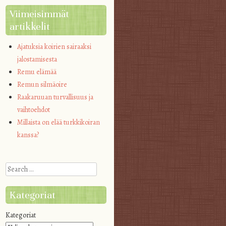
Viimeisimmät
artikkelit
Ajatuksia koirien sairaaksi
jalostamisesta
Remu elämää
Remun silmäoire
Raakaruuan turvallisuus ja
vaihtoehdot
Millaista on elää turkkikoiran
kanssa?
Search
Kategoriat
Kategoriat