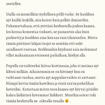
asetellen.
Unilla on meneillään täydellisen pöllö vaihe. Se haukkuu
nyt kaikki lenkillä, niin koirat kuin pelkät ihmisetkin.
Puhumattakaan, että yrittäisi keskustella jonkun kanssa.
Jos koiraa komentaa tiukasti, se painautuu alas kuin
pieksetty ja haukkuu aina kun saa vain tilaisuuden. Mutta
tämän päiväiset lahjan tuojat se sentään otti suht
asiallisesti vastaan. Serkkunikin käydessä sain molemmat
villat makaamaan eteisessä paikallaan, käskyn alla.
Pupulla on vaihteeksi hiivaa korvissaan, joka ei meinaa nyt
lähteä millään. Aikaisemmin se on hävinnyt kun on
vaihtanut ruokaa, mutta nyt nappulan vaihto ei auttanut.
Niimpä keitin tänään kasviksia ja riisiä raa’an jauhelihan
kaveriksi. Katsotaan miten tuon kanssa nyt käy vai pitääkö
hakea lääkäristä kovemmat lääkkeet. Muutkin saivat toki
tänään herkutella ns. oikealla ruualla
.