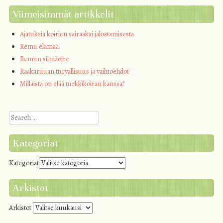
Viimeisimmät artikkelit
Ajatuksia koirien sairaaksi jalostamisesta
Remu elämää
Remun silmäoire
Raakaruuan turvallisuus ja vaihtoehdot
Millaista on elää turkkikoiran kanssa?
Search
Kategoriat
Kategoriat
Arkistot
Arkistot