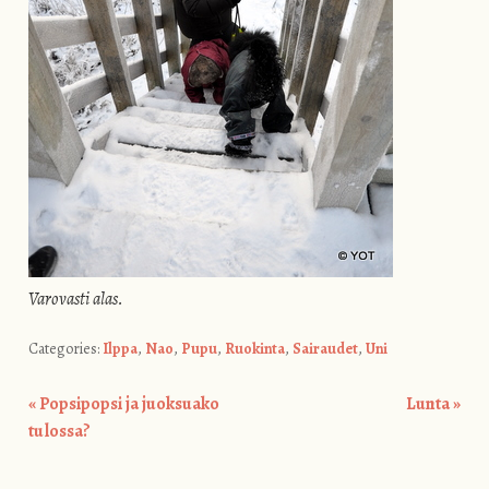
Varovasti alas.
Categories:
Ilppa
,
Nao
,
Pupu
,
Ruokinta
,
Sairaudet
,
Uni
«
Popsipopsi ja juoksuako
Lunta
»
Post navigation
tulossa?