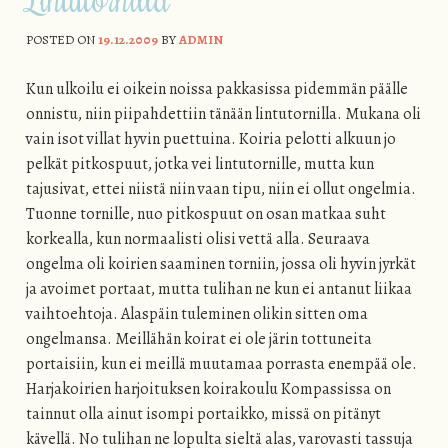
POSTED ON
19.12.2009
BY
ADMIN
Kun ulkoilu ei oikein noissa pakkasissa pidemmän päälle
onnistu, niin piipahdettiin tänään lintutornilla. Mukana oli
vain isot villat hyvin puettuina. Koiria pelotti alkuun jo
pelkät pitkospuut, jotka vei lintutornille, mutta kun
tajusivat, ettei niistä niin vaan tipu, niin ei ollut ongelmia.
Tuonne tornille, nuo pitkospuut on osan matkaa suht
korkealla, kun normaalisti olisi vettä alla. Seuraava
ongelma oli koirien saaminen torniin, jossa oli hyvin jyrkät
ja avoimet portaat, mutta tulihan ne kun ei antanut liikaa
vaihtoehtoja. Alaspäin tuleminen olikin sitten oma
ongelmansa. Meillähän koirat ei ole järin tottuneita
portaisiin, kun ei meillä muutamaa porrasta enempää ole.
Harjakoirien harjoituksen koirakoulu Kompassissa on
tainnut olla ainut isompi portaikko, missä on pitänyt
kävellä. No tulihan ne lopulta sieltä alas, varovasti tassuja