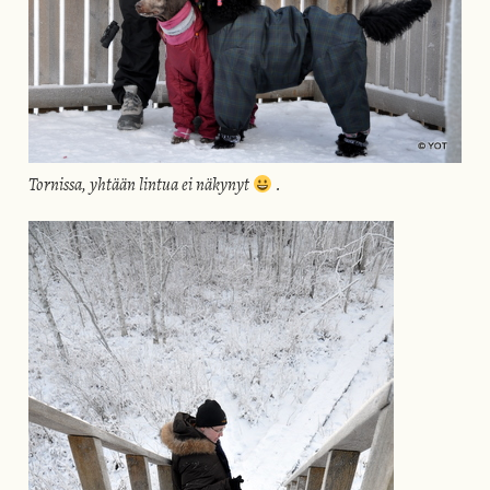
Tornissa, yhtään lintua ei näkynyt
.