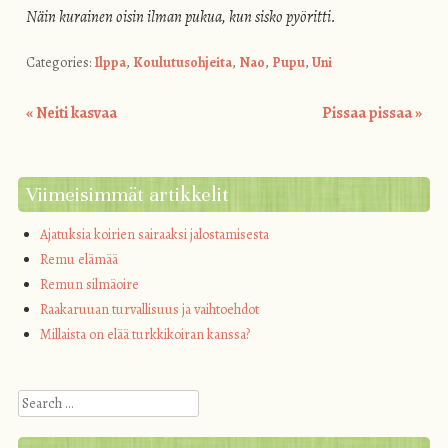
Näin kurainen oisin ilman pukua, kun sisko pyöritti.
Categories:
Ilppa
,
Koulutusohjeita
,
Nao
,
Pupu
,
Uni
«
Neiti kasvaa
Pissaa pissaa
»
Post navigation
Viimeisimmät artikkelit
Ajatuksia koirien sairaaksi jalostamisesta
Remu elämää
Remun silmäoire
Raakaruuan turvallisuus ja vaihtoehdot
Millaista on elää turkkikoiran kanssa?
Search