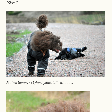
”Siskot”
Mul on tämmöne tyhmä puku, tällä kaatuu…