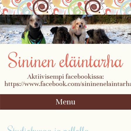
Sininen eläintarha
Aktiivisempi facebookissa:
https://www.facebook.com/sininenelaintarh
Menu
Skip to content
Studiokuvaa ja pellolla