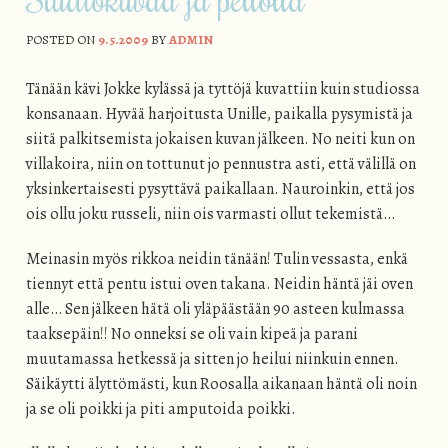
POSTED ON
9.5.2009
BY
ADMIN
Tänään kävi Jokke kylässä ja tyttöjä kuvattiin kuin studiossa
konsanaan. Hyvää harjoitusta Unille, paikalla pysymistä ja
siitä palkitsemista jokaisen kuvan jälkeen. No neiti kun on
villakoira, niin on tottunut jo pennustra asti, että välillä on
yksinkertaisesti pysyttävä paikallaan. Nauroinkin, että jos
ois ollu joku russeli, niin ois varmasti ollut tekemistä…
Meinasin myös rikkoa neidin tänään! Tulin vessasta, enkä
tiennyt että pentu istui oven takana. Neidin häntä jäi oven
alle… Sen jälkeen hätä oli yläpäästään 90 asteen kulmassa
taaksepäin!! No onneksi se oli vain kipeä ja parani
muutamassa hetkessä ja sitten jo heilui niinkuin ennen.
Säikäytti älyttömästi, kun Roosalla aikanaan häntä oli noin
ja se oli poikki ja piti amputoida poikki.