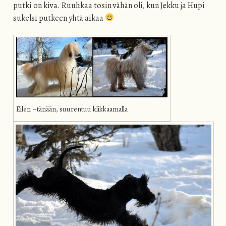
putki on kiva. Ruuhkaa tosin vähän oli, kun Jekku ja Hupi
sukelsi putkeen yhtä aikaa
Eilen –tänään, suurentuu klikkaamalla