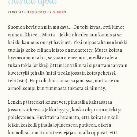
POSTED ON
25.3.2013
BY
ADMIN
Suomen kevät on niin mukava… On toki kivaa, että lumet
viimein lähtee… Mutta… Jekku oli eilen niin kaunis ja se
kaikki kauneus on nyt hävinnyt. Yksi reipastahtinen lenkki
tuolla ja koko eilinen loisto on menetetty. Mutta koiran
hyvinvoinnin takia, se vaan menee niin, meillä ei aleta
tukan takia lenkkejä jättämään väliin tai sipsuttamaan vain
kivetetyllä pihalla (mitä tiedän jossain koirapeheissä
tehtävän). Hupi oli ihan samassa jamassa, mutta se on
armollisempi kun tummasta tukasta ei niin näy.
Lenkin päätteeksi koirat veti piharallia kahtasataa.
Jossain vaiheessa Jekku hyytyi, koska oli jo niin märkä ja
palelevainen. Huvittavaa huomata, että koirat sinkoili
leikin keskellä pihalla lojuneeseen putkeen, oikein
kunnollisia omatoimitreenejä ja samalla oppivat, että