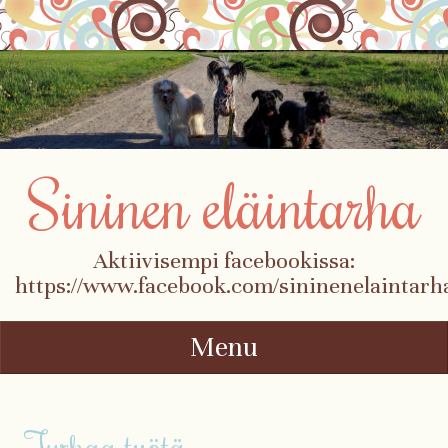
Sininen eläintarha
Aktiivisempi facebookissa:
https://www.facebook.com/sininenelaintarh
Menu
Skip to content
Turhaa työtä