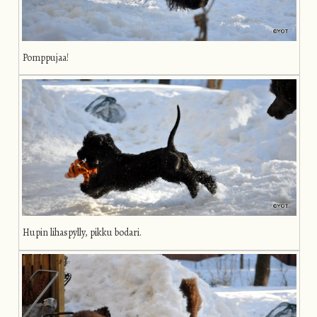
Pomppujaa!
Hupin lihaspylly, pikku bodari.