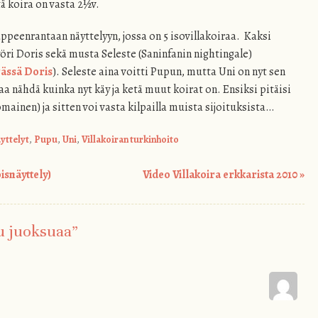
tä koira on vasta 2½v.
eenrantaan näyttelyyn, jossa on 5 isovillakoiraa. Kaksi
ri Doris sekä musta Seleste (Saninfanin nightingale)
rässä Doris
). Seleste aina voitti Pupun, mutta Uni on nyt sen
aa nähdä kuinka nyt käy ja ketä muut koirat on. Ensiksi pitäisi
inen) ja sitten voi vasta kilpailla muista sijoituksista…
yttelyt
,
Pupu
,
Uni
,
Villakoiran turkinhoito
isnäyttely)
Video Villakoira erkkarista 2010
»
u juoksuaa
”