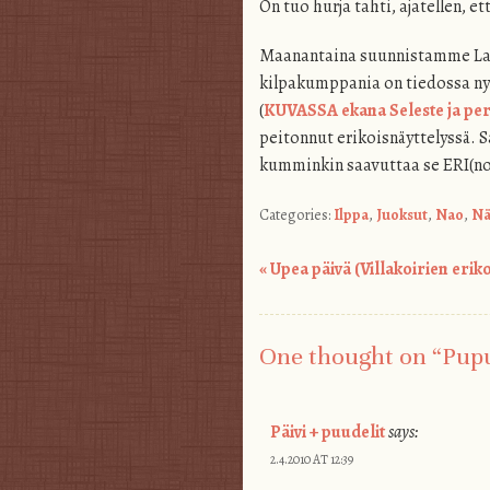
On tuo hurja tahti, ajatellen, et
Maanantaina suunnistamme Lapp
kilpakumppania on tiedossa nyö
(
KUVASSA ekana Seleste ja pe
peitonnut erikoisnäyttelyssä. S
kumminkin saavuttaa se ERI(noma
Categories:
Ilppa
,
Juoksut
,
Nao
,
Nä
«
Upea päivä (Villakoirien eriko
Post navigation
One thought on “
Pup
Päivi + puudelit
says:
2.4.2010 AT 12:39