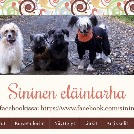
Sininen eläintarha
 facebookissa: https://www.facebook.com/sinin
vut
Kuvagalleriat
Näyttelyt
Linkit
Artikkelit