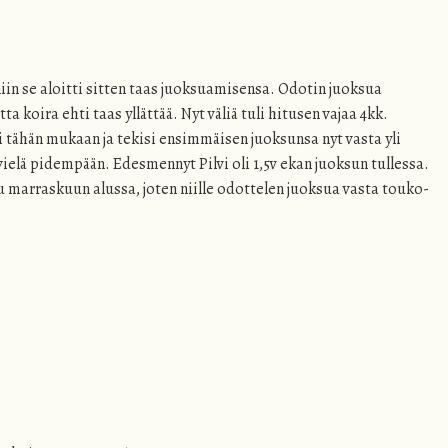
iin se aloitti sitten taas juoksuamisensa. Odotin juoksua
koira ehti taas yllättää. Nyt väliä tuli hitusen vajaa 4kk.
i tähän mukaan ja tekisi ensimmäisen juoksunsa nyt vasta yli
ielä pidempään. Edesmennyt Pilvi oli 1,5v ekan juoksun tullessa.
ksu marraskuun alussa, joten niille odottelen juoksua vasta touko-