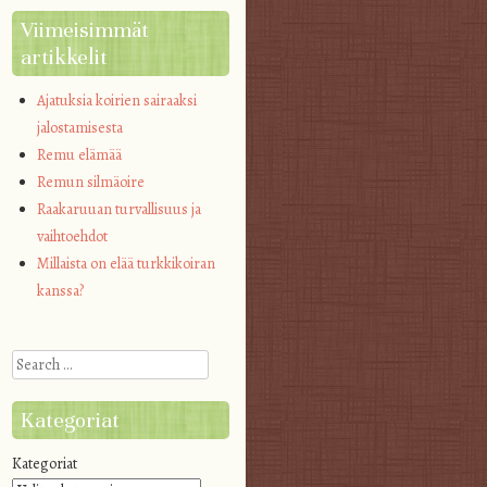
Viimeisimmät
artikkelit
Ajatuksia koirien sairaaksi
jalostamisesta
Remu elämää
Remun silmäoire
Raakaruuan turvallisuus ja
vaihtoehdot
Millaista on elää turkkikoiran
kanssa?
Search
Kategoriat
Kategoriat