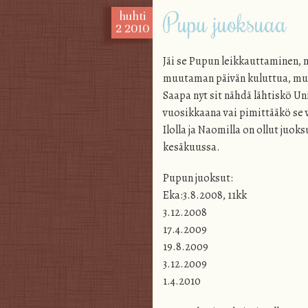
Pupu juoksuaa
huhti
2
2010
Jäi se Pupun leikkauttaminen, n
muutaman päivän kuluttua, mutta 
Saapa nyt sit nähdä lähtiskö Un
vuosikkaana vai pimittääkö se v
Ilolla ja Naomilla on ollut juo
kesäkuussa.
Pupun juoksut:
Eka:3.8.2008, 11kk
3.12.2008
17.4.2009
19.8.2009
3.12.2009
1.4.2010